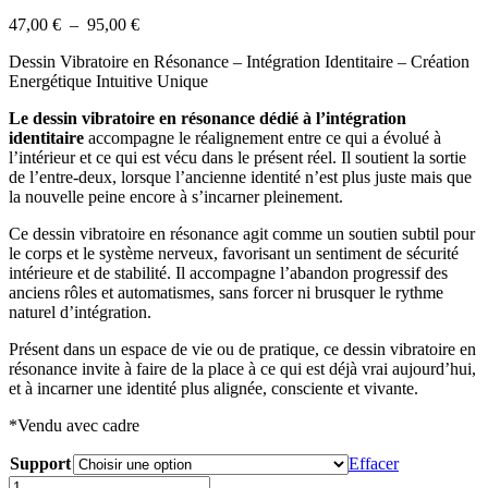
Plage
47,00
€
–
95,00
€
de
Dessin Vibratoire en Résonance – Intégration Identitaire – Création
prix :
Energétique Intuitive Unique
47,00 €
à
Le dessin vibratoire en résonance dédié à l’intégration
95,00 €
identitaire
accompagne le réalignement entre ce qui a évolué à
l’intérieur et ce qui est vécu dans le présent réel. Il soutient la sortie
de l’entre-deux, lorsque l’ancienne identité n’est plus juste mais que
la nouvelle peine encore à s’incarner pleinement.
Ce dessin vibratoire en résonance agit comme un soutien subtil pour
le corps et le système nerveux, favorisant un sentiment de sécurité
intérieure et de stabilité. Il accompagne l’abandon progressif des
anciens rôles et automatismes, sans forcer ni brusquer le rythme
naturel d’intégration.
Présent dans un espace de vie ou de pratique, ce dessin vibratoire en
résonance invite à faire de la place à ce qui est déjà vrai aujourd’hui,
et à incarner une identité plus alignée, consciente et vivante.
*Vendu avec cadre
Support
Effacer
quantité