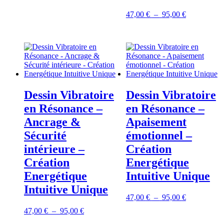
prix :
47,00 €
Plage
47,00
€
–
95,00
€
à
de
95,00 €
prix :
47,00 €
à
95,00 €
Dessin Vibratoire
Dessin Vibratoire
en Résonance –
en Résonance –
Ancrage &
Apaisement
Sécurité
émotionnel –
intérieure –
Création
Création
Energétique
Energétique
Intuitive Unique
Intuitive Unique
Plage
47,00
€
–
95,00
€
de
Plage
47,00
€
–
95,00
€
prix :
de
47,00 €