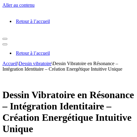
Aller au contenu
Retour à l’accueil
Menu
de
Menu
navigation
de
Retour à l’accueil
navigation
Accueil
\
Dessin vibratoire
\
Dessin Vibratoire en Résonance –
Intégration Identitaire – Création Energétique Intuitive Unique
Dessin Vibratoire en Résonance
– Intégration Identitaire –
Création Energétique Intuitive
Unique