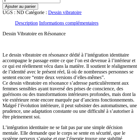
de
Ajouter au panier
Dessin
UGS :
ND
Catégorie :
Dessin vibratoire
Vibratoire
en
Description
Informations complémentaires
Résonance
-
Dessin Vibratoire en Résonance
Intégration
Identitaire
-
Le dessin vibratoire en résonance dédié à l’intégration identitaire
Création
accompagne le passage entre ce que l’on est devenue à l’intérieur et
Energétique
ce qui est réellement vécu dans la matière. Il soutient le réalignement
Intuitive
de l’identité avec le présent réel, là où de nombreuses personnes se
Unique
sentent encore “entre deux versions d’elles-mêmes”.
Ce dessin vibratoire en résonance s’adresse particulièrement aux
femmes sensibles ayant traversé des prises de conscience, des
guérisons ou des transformations intérieures profondes, mais dont la
vie extérieure reste encore marquée par d’anciens fonctionnements.
Malgré l’évolution intérieure, il peut subsister des automatismes, une
prudence, une adaptation constante ou une difficulté à s’autoriser à
être pleinement soi.
L’intégration identitaire ne se fait pas par une simple décision
mentale. Elle demande que le corps se sente en sécurité, que le
système nerveux s’apaise et que l’énergie trouve une stabilité